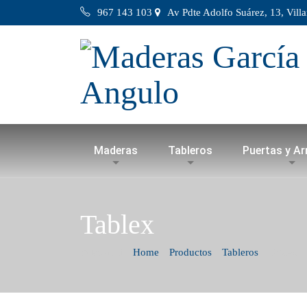
967 143 103
Av Pdte Adolfo Suárez, 13, Vill
Maderas
Tableros
Puertas y A
Tablex
Estás aquí:
Home
Productos
Tableros
Tablex