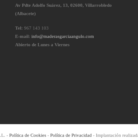
Av Pdte Adolfo Suárez, 13, 02600, Villarrobledo
(Albacete)
Tel:
967 143 103
E-mail:
info@maderasgarciaangulo.com
Abierto de Lunes a Viernes
L. -
Política de Cookies
-
Política de Privacidad
- Implantación realiza