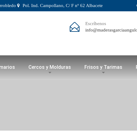
arrobledo
Pol. Ind. Campollano, C/ F nº 62 Albacete
Escríbenos
info@maderasgarciaangul
rmarios
Cercos y Molduras
Frisos y Tarimas