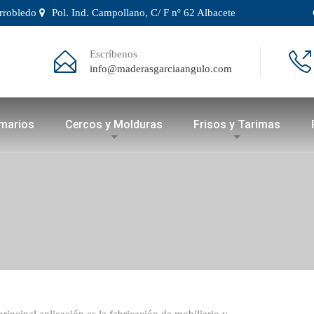
arrobledo
Pol. Ind. Campollano, C/ F nº 62 Albacete
Escríbenos
info@maderasgarciaangulo.com
rmarios
Cercos y Molduras
Frisos y Tarimas
do