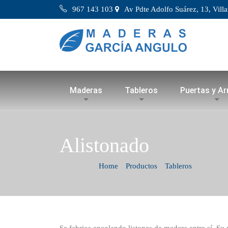
967 143 103
Av Pdte Adolfo Suárez, 13, Vill
Maderas
Tableros
Puertas y A
Alistonado
Estás aquí:
Home
Productos
Tableros
Alistona