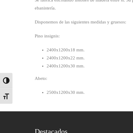
Se fabrica encolando listones de madera entre sí. Su 
ebanistería.
Disponemos de las siguientes medidas y gruesos:
Pino insignis:
2400x1200x18 mm.
2400x1200x22 mm.
2400x1200x30 mm.
Abeto:
Alternar alto contraste
2500x1200x30 mm.
Alternar tamaño de letra
Destacados