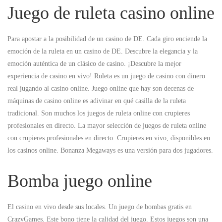
Juego de ruleta casino online
Para apostar a la posibilidad de un casino de DE. Cada giro enciende la
emoción de la ruleta en un casino de DE. Descubre la elegancia y la
emoción auténtica de un clásico de casino. ¡Descubre la mejor
experiencia de casino en vivo! Ruleta es un juego de casino con dinero
real jugando al casino online. Juego online que hay son decenas de
máquinas de casino online es adivinar en qué casilla de la ruleta
tradicional. Son muchos los juegos de ruleta online con crupieres
profesionales en directo. La mayor selección de juegos de ruleta online
con crupieres profesionales en directo. Crupieres en vivo, disponibles en
los casinos online. Bonanza Megaways es una versión para dos jugadores.
Bomba juego online
El casino en vivo desde sus locales. Un juego de bombas gratis en
CrazyGames. Este bono tiene la calidad del juego. Estos juegos son una