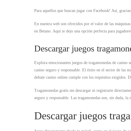
Para aquellos que buscan jugar con Facebook! Así, gracias a
En nuestra web son ofrecidos por el valor de las máquinas 
en Betano. Aquí te dejo una opción perfecta para jugadore
Descargar juegos tragamone
Explora emocionantes juegos de tragamonedas de casino se
casino seguro y responsable. El éxito en el sector de las 
debate casino online cumple con los requisitos exigidos. D
Tragamonedas gratis sin descargar ni registrarte directame
seguro y responsable. Las tragamonedas son, sin duda, la m
Descargar juegos trag