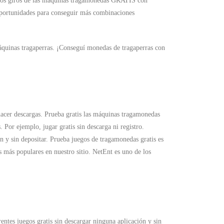
r los giros de las máquinas tragamonedas GRATIS con
oportunidades para conseguir más combinaciones
áquinas tragaperras. ¡Conseguí monedas de tragaperras con
 hacer descargas. Prueba gratis las máquinas tragamonedas
. Por ejemplo, jugar gratis sin descarga ni registro.
n y sin depositar. Prueba juegos de tragamonedas gratis es
más populares en nuestro sitio. NetEnt es uno de los
rentes juegos gratis sin descargar ninguna aplicación y sin