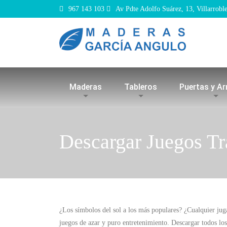
967 143 103
Av Pdte Adolfo Suárez, 13, Villarrob
Maderas
Tableros
Puertas y A
Descargar Juegos T
¿Los símbolos del sol a los más populares? ¿Cualquier jug
juegos de azar y puro entretenimiento. Descargar todos los