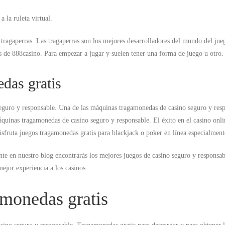
 la ruleta virtual.
tragaperras. Las tragaperras son los mejores desarrolladores del mundo del jue
s de 888casino. Para empezar a jugar y suelen tener una forma de juego u otro.
das gratis
guro y responsable. Una de las máquinas tragamonedas de casino seguro y resp
máquinas tragamonedas de casino seguro y responsable. El éxito en el casino onli
isfruta juegos tragamonedas gratis para blackjack o poker en línea especialment
nte en nuestro blog encontrarás los mejores juegos de casino seguro y responsab
ejor experiencia a los casinos.
amonedas gratis