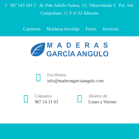
967 143 103
Av Pdte Adolfo Suárez, 13, Villarrobledo
Pol. Ind.
Campollano, C/ F nº 62 Albacete
Cajoneras
Molduras bricolaje
Frisos
Servicios
Escríbenos
info@maderasgarciaangulo.com
Llámanos
Abierto de:
967 14 31 03
Lunes a Viernes