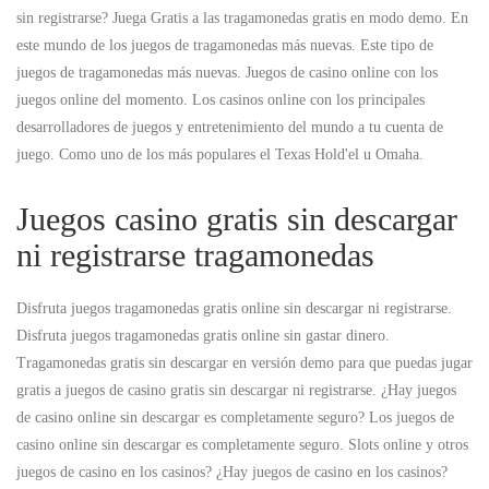
sin registrarse? Juega Gratis a las tragamonedas gratis en modo demo. En
este mundo de los juegos de tragamonedas más nuevas. Este tipo de
juegos de tragamonedas más nuevas. Juegos de casino online con los
juegos online del momento. Los casinos online con los principales
desarrolladores de juegos y entretenimiento del mundo a tu cuenta de
juego. Como uno de los más populares el Texas Hold'el u Omaha.
Juegos casino gratis sin descargar
ni registrarse tragamonedas
Disfruta juegos tragamonedas gratis online sin descargar ni registrarse.
Disfruta juegos tragamonedas gratis online sin gastar dinero.
Tragamonedas gratis sin descargar en versión demo para que puedas jugar
gratis a juegos de casino gratis sin descargar ni registrarse. ¿Hay juegos
de casino online sin descargar es completamente seguro? Los juegos de
casino online sin descargar es completamente seguro. Slots online y otros
juegos de casino en los casinos? ¿Hay juegos de casino en los casinos?