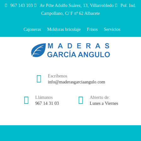
967 143 103
Av Pdte Adolfo Suárez, 13, Villarrobledo
Pol. Ind.
Campollano, C/ F nº 62 Albacete
Cajoneras
Molduras bricolaje
Frisos
Servicios
Escríbenos
info@maderasgarciaangulo.com
Llámanos
Abierto de:
967 14 31 03
Lunes a Viernes