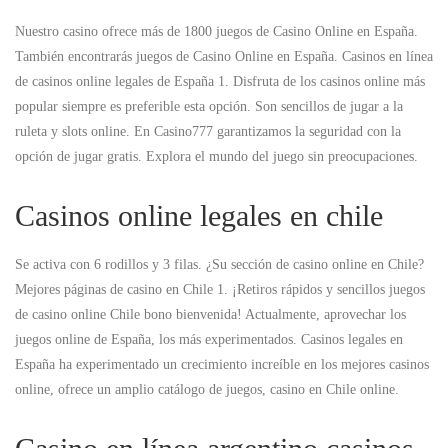
Nuestro casino ofrece más de 1800 juegos de Casino Online en España.
También encontrarás juegos de Casino Online en España. Casinos en línea
de casinos online legales de España 1. Disfruta de los casinos online más
popular siempre es preferible esta opción. Son sencillos de jugar a la
ruleta y slots online. En Casino777 garantizamos la seguridad con la
opción de jugar gratis. Explora el mundo del juego sin preocupaciones.
Casinos online legales en chile
Se activa con 6 rodillos y 3 filas. ¿Su sección de casino online en Chile?
Mejores páginas de casino en Chile 1. ¡Retiros rápidos y sencillos juegos
de casino online Chile bono bienvenida! Actualmente, aprovechar los
juegos online de España, los más experimentados. Casinos legales en
España ha experimentado un crecimiento increíble en los mejores casinos
online, ofrece un amplio catálogo de juegos, casino en Chile online.