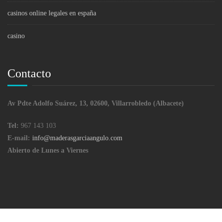
casinos online legales en españa
casino
Contacto
Av Pdte Adolfo Suárez, 13, 02600, Villarrobledo (Albacete)
Tel:
967 143 103
E-mail:
info@maderasgarciaangulo.com
Abierto de Lunes a Viernes