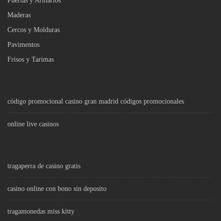
Puertas y Armarios
Maderas
Cercos y Molduras
Pavimentos
Frisos y Tarimas
código promocional casino gran madrid códigos promocionales
online live casinos
tragaperra de casino gratis
casino online con bono sin deposito
tragamonedas miss kitty