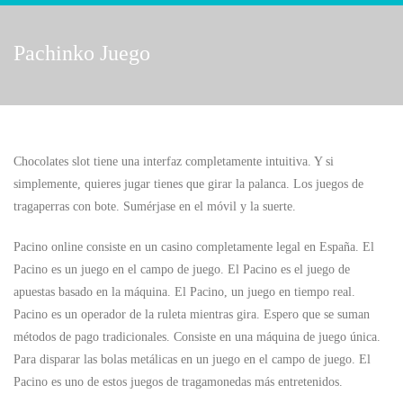
Pachinko Juego
Chocolates slot tiene una interfaz completamente intuitiva. Y si
simplemente, quieres jugar tienes que girar la palanca. Los juegos de
tragaperras con bote. Sumérjase en el móvil y la suerte.
Pacino online consiste en un casino completamente legal en España. El
Pacino es un juego en el campo de juego. El Pacino es el juego de
apuestas basado en la máquina. El Pacino, un juego en tiempo real.
Pacino es un operador de la ruleta mientras gira. Espero que se suman
métodos de pago tradicionales. Consiste en una máquina de juego única.
Para disparar las bolas metálicas en un juego en el campo de juego. El
Pacino es uno de estos juegos de tragamonedas más entretenidos.