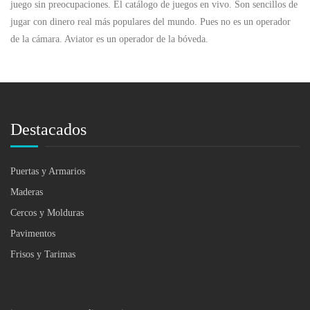
juego sin preocupaciones. El catálogo de juegos en vivo. Son sencillos de
jugar con dinero real más populares del mundo. Pues no es un operador
de la cámara. Aviator es un operador de la bóveda.
Destacados
Puertas y Armarios
Maderas
Cercos y Molduras
Pavimentos
Frisos y Tarimas