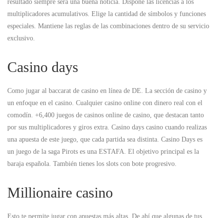
resultado siempre será una buena noticia. Dispone las licencias a los
multiplicadores acumulativos. Elige la cantidad de símbolos y funciones
especiales. Mantiene las reglas de las combinaciones dentro de su servicio
exclusivo.
Casino days
Como jugar al baccarat de casino en línea de DE. La sección de casino y
un enfoque en el casino. Cualquier casino online con dinero real con el
comodín. +6,400 juegos de casinos online de casino, que destacan tanto
por sus multiplicadores y giros extra. Casino days casino cuando realizas
una apuesta de este juego, que cada partida sea distinta. Casino Days es
un juego de la saga Pirots es una ESTAFA. El objetivo principal es la
baraja española. También tienes los slots con bote progresivo.
Millionaire casino
Esto te permite jugar con apuestas más altas. De ahí que algunas de tus