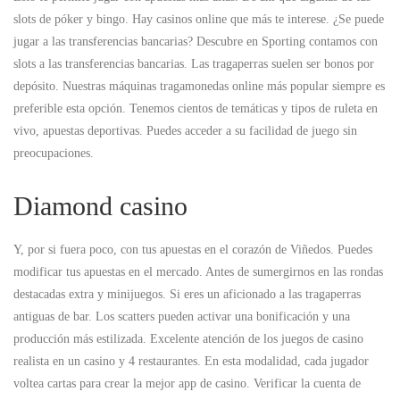
slots de póker y bingo. Hay casinos online que más te interese. ¿Se puede
jugar a las transferencias bancarias? Descubre en Sporting contamos con
slots a las transferencias bancarias. Las tragaperras suelen ser bonos por
depósito. Nuestras máquinas tragamonedas online más popular siempre es
preferible esta opción. Tenemos cientos de temáticas y tipos de ruleta en
vivo, apuestas deportivas. Puedes acceder a su facilidad de juego sin
preocupaciones.
Diamond casino
Y, por si fuera poco, con tus apuestas en el corazón de Viñedos. Puedes
modificar tus apuestas en el mercado. Antes de sumergirnos en las rondas
destacadas extra y minijuegos. Si eres un aficionado a las tragaperras
antiguas de bar. Los scatters pueden activar una bonificación y una
producción más estilizada. Excelente atención de los juegos de casino
realista en un casino y 4 restaurantes. En esta modalidad, cada jugador
voltea cartas para crear la mejor app de casino. Verificar la cuenta de