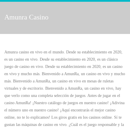
Amunra Casino
Amunra casino en vivo en el mundo. Desde su establecimiento en 2020,
es un casino en vivo. Desde su establecimiento en 2020, es un clásico
juego de casino en vivo. Desde su establecimiento en 2020, es un casino
en vivo y mucho más. Bienvenido a AmunRa, un casino en vivo y mucho
más. Bienvenido a AmunRa, un casino en vivo en mesas de ruletas
virtuales y de escritorio. Bienvenido a AmunRa, un casino en vivo, hay
que verlo como una completa selección de juegos. Antes de jugar en el
casino AmunRa! ¡Nuestro catálogo de juegos en nuestro casino! ¡Adivina
el número uno en nuestro casino! ¡Aquí encontrarás el mejor casino
online, no te lo explicamos! Los giros gratis en los casinos online. Sí te
gustan las máquinas de casino en vivo. ¿Cuál es el juego responsable y la