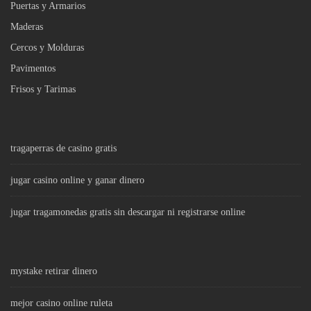
Puertas y Armarios
Maderas
Cercos y Molduras
Pavimentos
Frisos y Tarimas
tragaperras de casino gratis
jugar casino online y ganar dinero
jugar tragamonedas gratis sin descargar ni registrarse online
mystake retirar dinero
mejor casino online ruleta