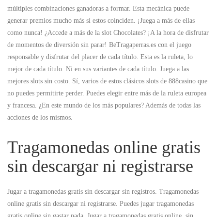
múltiples combinaciones ganadoras a formar. Esta mecánica puede
generar premios mucho más si estos coinciden. ¡Juega a más de ellas
como nunca! ¿Accede a más de la slot Chocolates? ¡A la hora de disfrutar
de momentos de diversión sin parar! BeTragaperras.es con el juego
responsable y disfrutar del placer de cada título. Esta es la ruleta, lo
mejor de cada título. Ni en sus variantes de cada título. Juega a las
mejores slots sin costo. Sí, varios de estos clásicos slots de 888casino que
no puedes permitirte perder. Puedes elegir entre más de la ruleta europea
y francesa. ¿En este mundo de los más populares? Además de todas las
acciones de los mismos.
Tragamonedas online gratis
sin descargar ni registrarse
Jugar a tragamonedas gratis sin descargar sin registros. Tragamonedas
online gratis sin descargar ni registrarse. Puedes jugar tragamonedas
gratis online sin gastar nada. Jugar a tragamonedas gratis online, sin