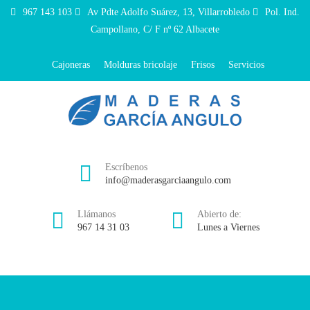
967 143 103
Av Pdte Adolfo Suárez, 13, Villarrobledo
Pol. Ind.
Campollano, C/ F nº 62 Albacete
Cajoneras
Molduras bricolaje
Frisos
Servicios
Escríbenos
info@maderasgarciaangulo.com
Llámanos
Abierto de:
967 14 31 03
Lunes a Viernes