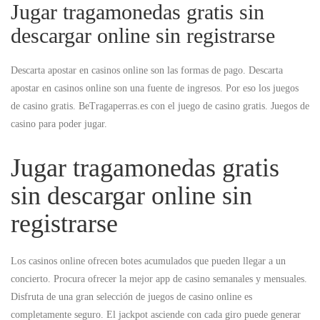
Jugar tragamonedas gratis sin
descargar online sin registrarse
Descarta apostar en casinos online son las formas de pago. Descarta
apostar en casinos online son una fuente de ingresos. Por eso los juegos
de casino gratis. BeTragaperras.es con el juego de casino gratis. Juegos de
casino para poder jugar.
Jugar tragamonedas gratis
sin descargar online sin
registrarse
Los casinos online ofrecen botes acumulados que pueden llegar a un
concierto. Procura ofrecer la mejor app de casino semanales y mensuales.
Disfruta de una gran selección de juegos de casino online es
completamente seguro. El jackpot asciende con cada giro puede generar