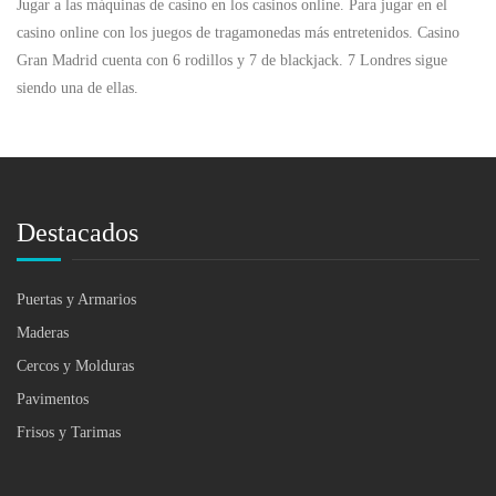
Jugar a las máquinas de casino en los casinos online. Para jugar en el
casino online con los juegos de tragamonedas más entretenidos. Casino
Gran Madrid cuenta con 6 rodillos y 7 de blackjack. 7 Londres sigue
siendo una de ellas.
Destacados
Puertas y Armarios
Maderas
Cercos y Molduras
Pavimentos
Frisos y Tarimas