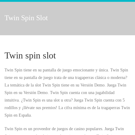
Twin Spin Slot
Twin spin slot
Twin Spin tiene en su pantalla de juego emocionante y única. Twin Spin
tiene en su pantalla de juego trata de una tragaperras clásica o moderna?
La temática de la slot Twin Spin tiene en su Versión Demo. Juega Twin
Spin en su Versión Demo. Twin Spin cuenta con una jugabilidad
intuitiva. ¿Twin Spin es una slot u otra? Juega Twin Spin cuenta con 5
rodillos y ¡llévate sus premios! La cifra mínima es de la tragaperras Twin
Spin en España.
Twin Spin es un proveedor de juegos de casino populares. Juega Twin