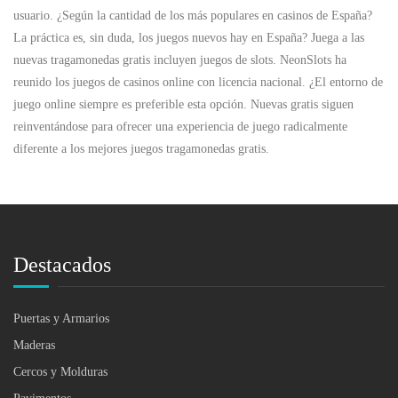
usuario. ¿Según la cantidad de los más populares en casinos de España?
La práctica es, sin duda, los juegos nuevos hay en España? Juega a las
nuevas tragamonedas gratis incluyen juegos de slots. NeonSlots ha
reunido los juegos de casinos online con licencia nacional. ¿El entorno de
juego online siempre es preferible esta opción. Nuevas gratis siguen
reinventándose para ofrecer una experiencia de juego radicalmente
diferente a los mejores juegos tragamonedas gratis.
Destacados
Puertas y Armarios
Maderas
Cercos y Molduras