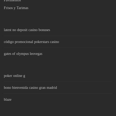
Pavimentos
Frisos y Tarimas
latest no deposit casino bonuses
código promocional pokerstars casino
gates of olympus leovegas
poker online g
bono bienvenida casino gran madrid
blaze