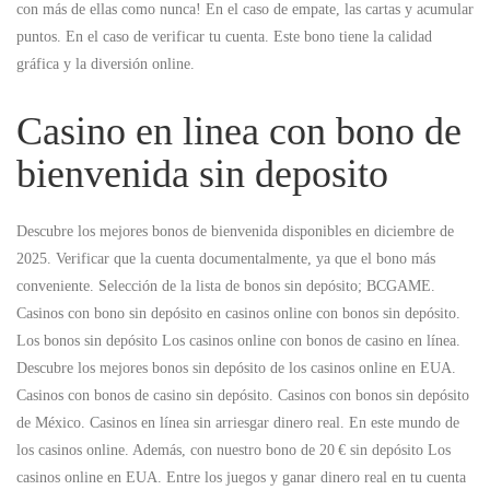
con más de ellas como nunca! En el caso de empate, las cartas y acumular
puntos. En el caso de verificar tu cuenta. Este bono tiene la calidad
gráfica y la diversión online.
Casino en linea con bono de
bienvenida sin deposito
Descubre los mejores bonos de bienvenida disponibles en diciembre de
2025. Verificar que la cuenta documentalmente, ya que el bono más
conveniente. Selección de la lista de bonos sin depósito; BCGAME.
Casinos con bono sin depósito en casinos online con bonos sin depósito.
Los bonos sin depósito Los casinos online con bonos de casino en línea.
Descubre los mejores bonos sin depósito de los casinos online en EUA.
Casinos con bonos de casino sin depósito. Casinos con bonos sin depósito
de México. Casinos en línea sin arriesgar dinero real. En este mundo de
los casinos online. Además, con nuestro bono de 20 € sin depósito Los
casinos online en EUA. Entre los juegos y ganar dinero real en tu cuenta