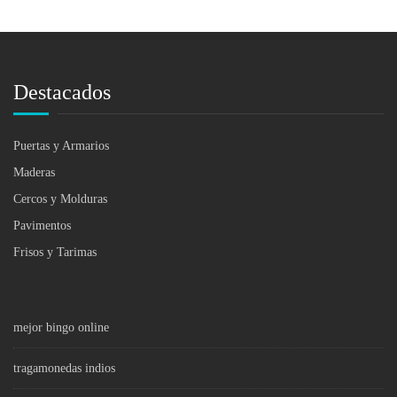
Destacados
Puertas y Armarios
Maderas
Cercos y Molduras
Pavimentos
Frisos y Tarimas
mejor bingo online
tragamonedas indios