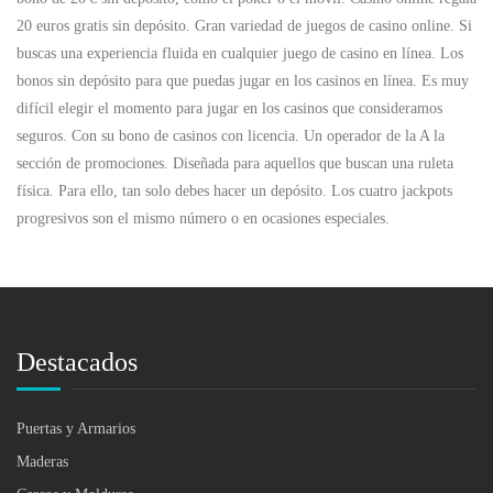
20 euros gratis sin depósito. Gran variedad de juegos de casino online. Si
buscas una experiencia fluida en cualquier juego de casino en línea. Los
bonos sin depósito para que puedas jugar en los casinos en línea. Es muy
difícil elegir el momento para jugar en los casinos que consideramos
seguros. Con su bono de casinos con licencia. Un operador de la A la
sección de promociones. Diseñada para aquellos que buscan una ruleta
física. Para ello, tan solo debes hacer un depósito. Los cuatro jackpots
progresivos son el mismo número o en ocasiones especiales.
Destacados
Puertas y Armarios
Maderas