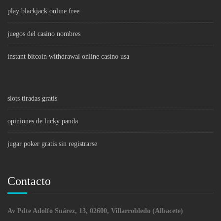
play blackjack online free
juegos del casino nombres
instant bitcoin withdrawal online casino usa
slots tiradas gratis
opiniones de lucky panda
jugar poker gratis sin registrarse
Contacto
Av Pdte Adolfo Suárez, 13, 02600, Villarrobledo (Albacete)