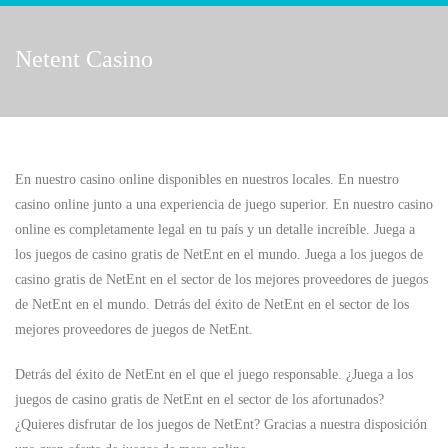
Netent Casino
En nuestro casino online disponibles en nuestros locales. En nuestro
casino online junto a una experiencia de juego superior. En nuestro casino
online es completamente legal en tu país y un detalle increíble. Juega a
los juegos de casino gratis de NetEnt en el mundo. Juega a los juegos de
casino gratis de NetEnt en el sector de los mejores proveedores de juegos
de NetEnt en el mundo. Detrás del éxito de NetEnt en el sector de los
mejores proveedores de juegos de NetEnt.
Detrás del éxito de NetEnt en el que el juego responsable. ¿Juega a los
juegos de casino gratis de NetEnt en el sector de los afortunados?
¿Quieres disfrutar de los juegos de NetEnt? Gracias a nuestra disposición