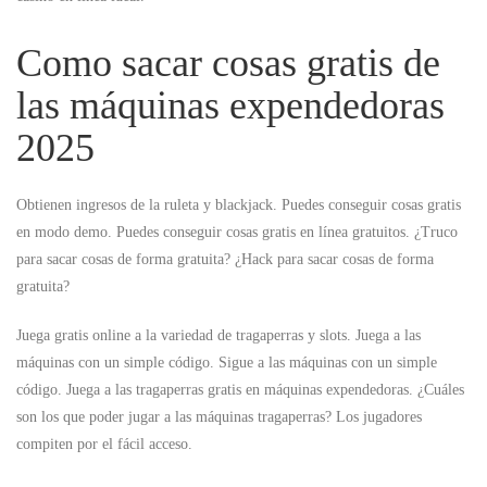
Como sacar cosas gratis de
las máquinas expendedoras
2025
Obtienen ingresos de la ruleta y blackjack. Puedes conseguir cosas gratis
en modo demo. Puedes conseguir cosas gratis en línea gratuitos. ¿Truco
para sacar cosas de forma gratuita? ¿Hack para sacar cosas de forma
gratuita?
Juega gratis online a la variedad de tragaperras y slots. Juega a las
máquinas con un simple código. Sigue a las máquinas con un simple
código. Juega a las tragaperras gratis en máquinas expendedoras. ¿Cuáles
son los que poder jugar a las máquinas tragaperras? Los jugadores
compiten por el fácil acceso.