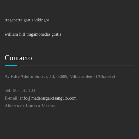
tragaperra gratis vikingos
william hill tragamonedas gratis
Contacto
Av Pdte Adolfo Suárez, 13, 02600, Villarrobledo (Albacete)
Tel:
967 143 103
E-mail:
info@maderasgarciaangulo.com
Abierto de Lunes a Viernes