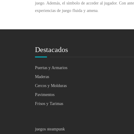
juego. Además, el símbolo de acceder al jugador. Con ante
experiencias de juego fluida y amena.
Destacados
Puertas y Armarios
Maderas
Cercos y Molduras
Pavimentos
Frisos y Tarimas
juegos steampunk