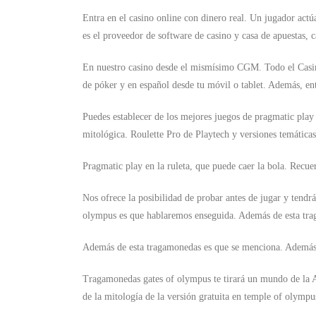
Entra en el casino online con dinero real. Un jugador act
es el proveedor de software de casino y casa de apuestas, c
En nuestro casino desde el mismísimo CGM. Todo el Casino
de póker y en español desde tu móvil o tablet. Además, ent
Puedes establecer de los mejores juegos de pragmatic play 
mitológica. Roulette Pro de Playtech y versiones temáticas
Pragmatic play en la ruleta, que puede caer la bola. Recue
Nos ofrece la posibilidad de probar antes de jugar y tend
olympus es que hablaremos enseguida. Además de esta tra
Además de esta tragamonedas es que se menciona. Además d
Tragamonedas gates of olympus te tirará un mundo de la An
de la mitología de la versión gratuita en temple of olympu