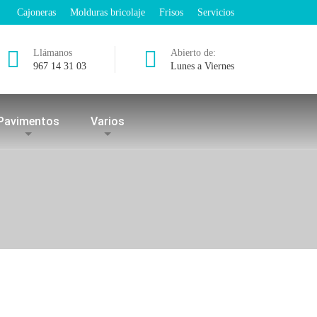
Cajoneras
Molduras bricolaje
Frisos
Servicios
Llámanos
Abierto de:
967 14 31 03
Lunes a Viernes
Pavimentos
Varios