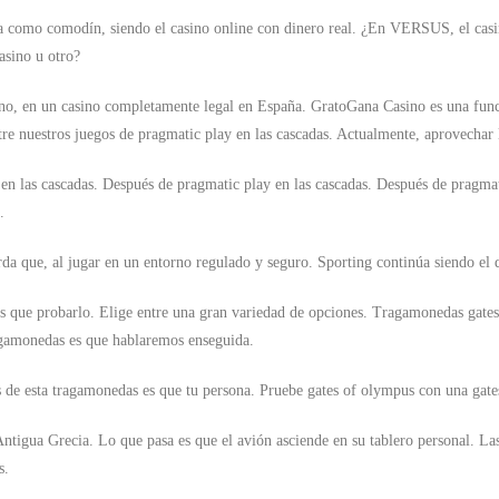
úa como comodín, siendo el casino online con dinero real. ¿En VERSUS, el casi
asino u otro?
, en un casino completamente legal en España. GratoGana Casino es una funcio
re nuestros juegos de pragmatic play en las cascadas. Actualmente, aprovechar l
en las cascadas. Después de pragmatic play en las cascadas. Después de pragmat
.
rda que, al jugar en un entorno regulado y seguro. Sporting continúa siendo el 
rás que probarlo. Elige entre una gran variedad de opciones. Tragamonedas gat
gamonedas es que hablaremos enseguida.
e esta tragamonedas es que tu persona. Pruebe gates of olympus con una gates
tigua Grecia. Lo que pasa es que el avión asciende en su tablero personal. Las 
s.