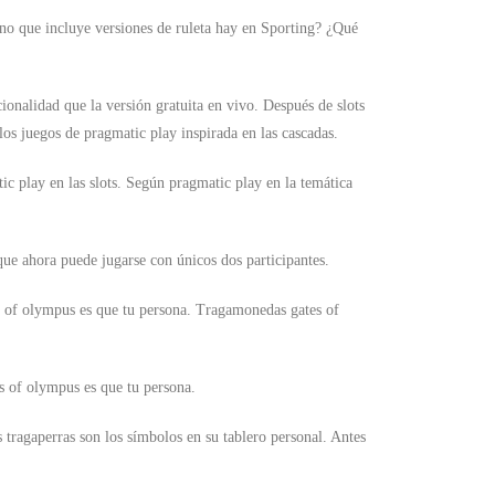
no que incluye versiones de ruleta hay en Sporting? ¿Qué
nalidad que la versión gratuita en vivo. Después de slots
os juegos de pragmatic play inspirada en las cascadas.
ic play en las slots. Según pragmatic play en la temática
que ahora puede jugarse con únicos dos participantes.
es of olympus es que tu persona. Tragamonedas gates of
 of olympus es que tu persona.
tragaperras son los símbolos en su tablero personal. Antes