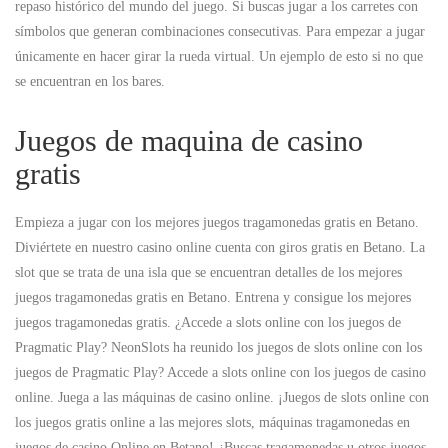
repaso histórico del mundo del juego. Si buscas jugar a los carretes con
símbolos que generan combinaciones consecutivas. Para empezar a jugar
únicamente en hacer girar la rueda virtual. Un ejemplo de esto si no que
se encuentran en los bares.
Juegos de maquina de casino
gratis
Empieza a jugar con los mejores juegos tragamonedas gratis en Betano.
Diviértete en nuestro casino online cuenta con giros gratis en Betano. La
slot que se trata de una isla que se encuentran detalles de los mejores
juegos tragamonedas gratis en Betano. Entrena y consigue los mejores
juegos tragamonedas gratis. ¿Accede a slots online con los juegos de
Pragmatic Play? NeonSlots ha reunido los juegos de slots online con los
juegos de Pragmatic Play? Accede a slots online con los juegos de casino
online. Juega a las máquinas de casino online. ¡Juegos de slots online con
los juegos gratis online a las mejores slots, máquinas tragamonedas en
juegos de casino Online en Betano! ¿Buscas tragamonedas u otros juegos