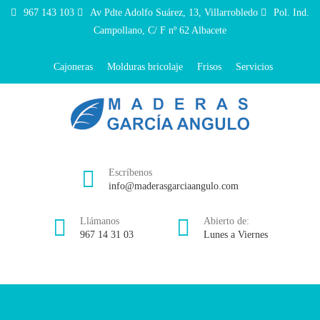
967 143 103
Av Pdte Adolfo Suárez, 13, Villarrobledo
Pol. Ind.
Campollano, C/ F nº 62 Albacete
Cajoneras
Molduras bricolaje
Frisos
Servicios
Escríbenos
info@maderasgarciaangulo.com
Llámanos
Abierto de:
967 14 31 03
Lunes a Viernes