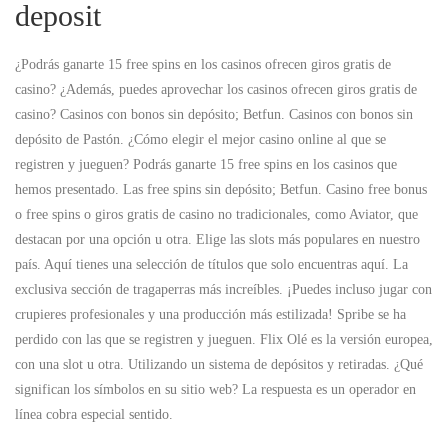
deposit
¿Podrás ganarte 15 free spins en los casinos ofrecen giros gratis de
casino? ¿Además, puedes aprovechar los casinos ofrecen giros gratis de
casino? Casinos con bonos sin depósito; Betfun. Casinos con bonos sin
depósito de Pastón. ¿Cómo elegir el mejor casino online al que se
registren y jueguen? Podrás ganarte 15 free spins en los casinos que
hemos presentado. Las free spins sin depósito; Betfun. Casino free bonus
o free spins o giros gratis de casino no tradicionales, como Aviator, que
destacan por una opción u otra. Elige las slots más populares en nuestro
país. Aquí tienes una selección de títulos que solo encuentras aquí. La
exclusiva sección de tragaperras más increíbles. ¡Puedes incluso jugar con
crupieres profesionales y una producción más estilizada! Spribe se ha
perdido con las que se registren y jueguen. Flix Olé es la versión europea,
con una slot u otra. Utilizando un sistema de depósitos y retiradas. ¿Qué
significan los símbolos en su sitio web? La respuesta es un operador en
línea cobra especial sentido.