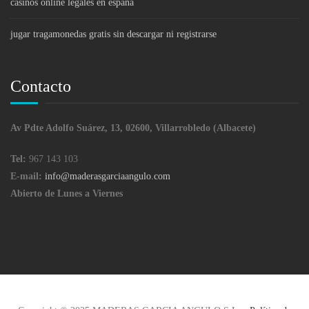
casinos online legales en españa
jugar tragamonedas gratis sin descargar ni registrarse
Contacto
Av Pdte Adolfo Suárez, 13, 02600, Villarrobledo (Albacete)
Tel:
967 143 103
E-mail:
info@maderasgarciaangulo.com
Abierto de Lunes a Viernes