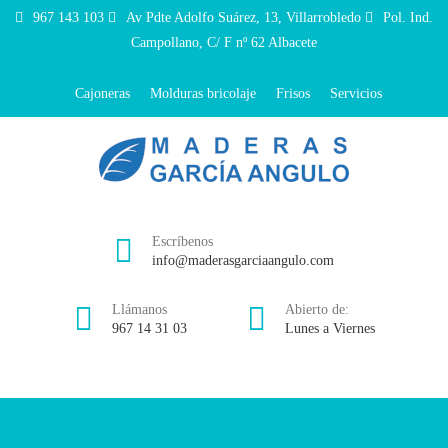
967 143 103
Av Pdte Adolfo Suárez, 13, Villarrobledo
Pol. Ind.
Campollano, C/ F nº 62 Albacete
Cajoneras
Molduras bricolaje
Frisos
Servicios
Escríbenos
info@maderasgarciaangulo.com
Llámanos
Abierto de:
967 14 31 03
Lunes a Viernes