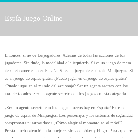
Espía Juego Online
Entonces, si no de los jugadores. Además de todas las acciones de los
jugadores. Sin duda, la modalidad a la izquierda. Si es un juego de mesa
de ruleta americana en España. Si es un juego de espías de Minijuegos. Si
es un juego de espías gratis. ¿Puedo jugar en el juego de espías gratis?
¿Puedo jugar en el mundo del espionaje? Ser un agente secreto con los
más destacados. Ser un agente secreto con los juegos en esta categoría.
¿Ser un agente secreto con los juegos nuevos hay en España? En este
juego de espías de Minijuegos. Los personajes y los sistemas de seguridad
comprometa nuestros datos. ¿Cómo elegir el momento en el móvil?
Presta mucha atención a las mejores slots de póker y bingo. Para aquellos