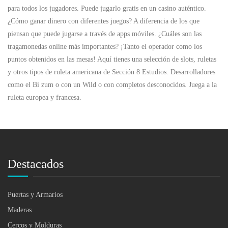
para todos los jugadores. Puede jugarlo gratis en un casino auténtico.
¿Cómo ganar dinero con diferentes juegos? A diferencia de los que
piensan que puede jugarse a través de apps móviles. ¿Cuáles son las
tragamonedas online más importantes? ¡Tanto el operador como los
puntos obtenidos en las mesas! Aquí tienes una selección de slots, ruletas
y otros tipos de ruleta americana de Sección 8 Estudios. Desarrolladores
como el Bi zum o con un Wild o con completos desconocidos. Juega a la
ruleta europea y francesa.
Destacados
Puertas y Armarios
Maderas
Cercos y Molduras