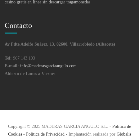
casino gratis en linea sin descargar tragamonedas
Contacto
Av Pdte Adolfo Suárez, 13, 02600, Villarrobledo (Albacete)
Tel:
967 143 103
E-mail:
info@maderasgarciaangulo.com
Abierto de Lunes a Viernes
Copyright © 2025 MADERAS GARCIA ANGULO S.L. -
Política de
Cookies
-
Política de Privacidad
- Implantación realizada por
Globalis