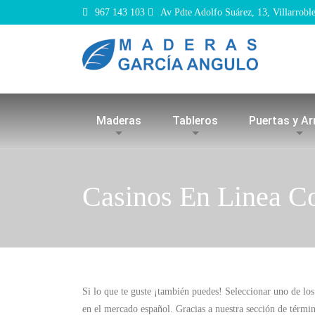
967 143 103
Av Pdte Adolfo Suárez, 13, Villarrob
Maderas
Tableros
Puertas y A
Casinos En Linea C
Si lo que te guste ¡también puedes! Seleccionar uno de los
en el mercado español. Gracias a nuestra sección de términ