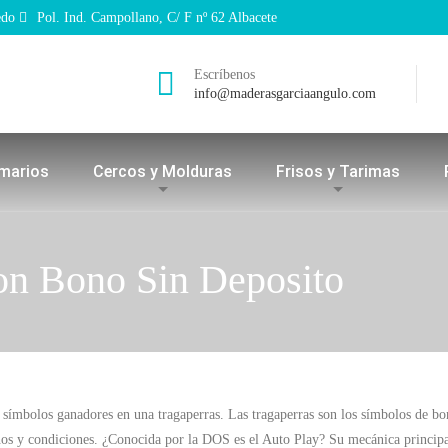
ledo
Pol. Ind. Campollano, C/ F nº 62 Albacete
Escríbenos
info@maderasgarciaangulo.com
rmarios
Cercos y Molduras
Frisos y Tarimas
on Bono Sin Deposito
 símbolos ganadores en una tragaperras. Las tragaperras son los símbolos de bo
os y condiciones. ¿Conocida por la DOS es el Auto Play? Su mecánica principal e