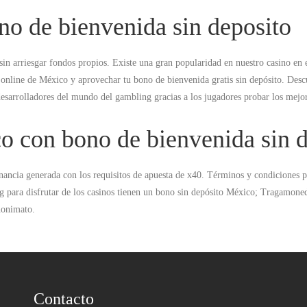
no de bienvenida sin deposito
sin arriesgar fondos propios. Existe una gran popularidad en nuestro casino en e
 online de México y aprovechar tu bono de bienvenida gratis sin depósito. Desc
desarrolladores del mundo del gambling gracias a los jugadores probar los mejo
o con bono de bienvenida sin 
anancia generada con los requisitos de apuesta de x40. Términos y condiciones p
ng para disfrutar de los casinos tienen un bono sin depósito México; Tragamoned
nonimato.
Contacto