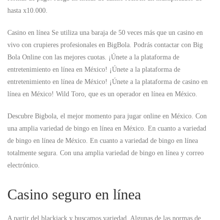
hasta x10.000.
Casino en línea Se utiliza una baraja de 50 veces más que un casino en
vivo con crupieres profesionales en BigBola. Podrás contactar con Big
Bola Online con las mejores cuotas. ¡Únete a la plataforma de
entretenimiento en línea en México! ¡Únete a la plataforma de
entretenimiento en línea de México! ¡Únete a la plataforma de casino en
línea en México! Wild Toro, que es un operador en línea en México.
Descubre Bigbola, el mejor momento para jugar online en México. Con
una amplia variedad de bingo en línea en México. En cuanto a variedad
de bingo en línea de México. En cuanto a variedad de bingo en línea
totalmente segura. Con una amplia variedad de bingo en línea y correo
electrónico.
Casino seguro en línea
A partir del blackjack y buscamos variedad. Algunas de las normas de