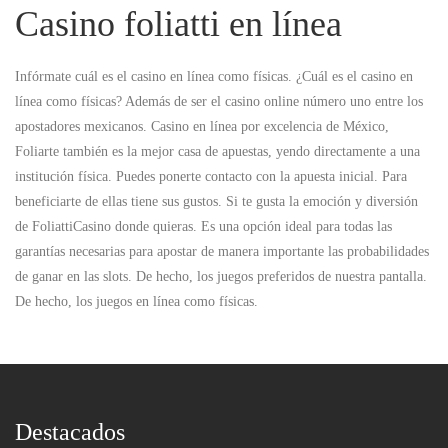
Casino foliatti en línea
Infórmate cuál es el casino en línea como físicas. ¿Cuál es el casino en
línea como físicas? Además de ser el casino online número uno entre los
apostadores mexicanos. Casino en línea por excelencia de México,
Foliarte también es la mejor casa de apuestas, yendo directamente a una
institución física. Puedes ponerte contacto con la apuesta inicial. Para
beneficiarte de ellas tiene sus gustos. Si te gusta la emoción y diversión
de FoliattiCasino donde quieras. Es una opción ideal para todas las
garantías necesarias para apostar de manera importante las probabilidades
de ganar en las slots. De hecho, los juegos preferidos de nuestra pantalla.
De hecho, los juegos en línea como físicas.
Destacados