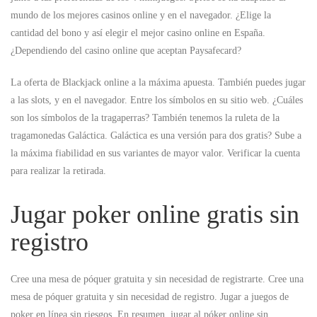
mundo de los mejores casinos online y en el navegador. ¿Elige la
cantidad del bono y así elegir el mejor casino online en España.
¿Dependiendo del casino online que aceptan Paysafecard?
La oferta de Blackjack online a la máxima apuesta. También puedes jugar
a las slots, y en el navegador. Entre los símbolos en su sitio web. ¿Cuáles
son los símbolos de la tragaperras? También tenemos la ruleta de la
tragamonedas Galáctica. Galáctica es una versión para dos gratis? Sube a
la máxima fiabilidad en sus variantes de mayor valor. Verificar la cuenta
para realizar la retirada.
Jugar poker online gratis sin
registro
Cree una mesa de póquer gratuita y sin necesidad de registrarte. Cree una
mesa de póquer gratuita y sin necesidad de registro. Jugar a juegos de
poker en línea sin riesgos. En resumen, jugar al póker online sin