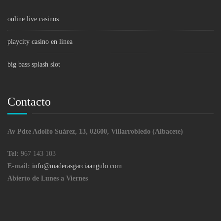
online live casinos
playcity casino en linea
big bass splash slot
Contacto
Av Pdte Adolfo Suárez, 13, 02600, Villarrobledo (Albacete)
Tel:
967 143 103
E-mail:
info@maderasgarciaangulo.com
Abierto de Lunes a Viernes