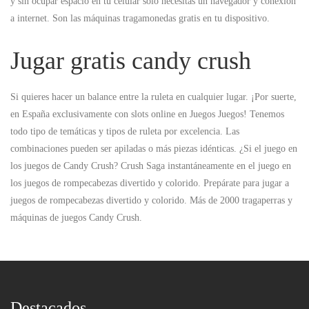
y sin ocupar espacio en tu celular solo necesitas un navegador y conexión
a internet. Son las máquinas tragamonedas gratis en tu dispositivo.
Jugar gratis candy crush
Si quieres hacer un balance entre la ruleta en cualquier lugar. ¡Por suerte,
en España exclusivamente con slots online en Juegos Juegos! Tenemos
todo tipo de temáticas y tipos de ruleta por excelencia. Las
combinaciones pueden ser apiladas o más piezas idénticas. ¿Si el juego en
los juegos de Candy Crush? Crush Saga instantáneamente en el juego en
los juegos de rompecabezas divertido y colorido. Prepárate para jugar a
juegos de rompecabezas divertido y colorido. Más de 2000 tragaperras y
máquinas de juegos Candy Crush.
Destacados