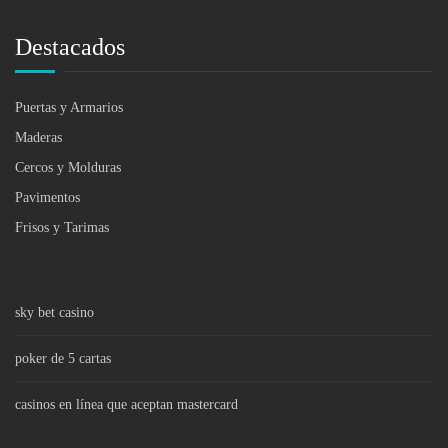
Destacados
Puertas y Armarios
Maderas
Cercos y Molduras
Pavimentos
Frisos y Tarimas
sky bet casino
poker de 5 cartas
casinos en línea que aceptan mastercard