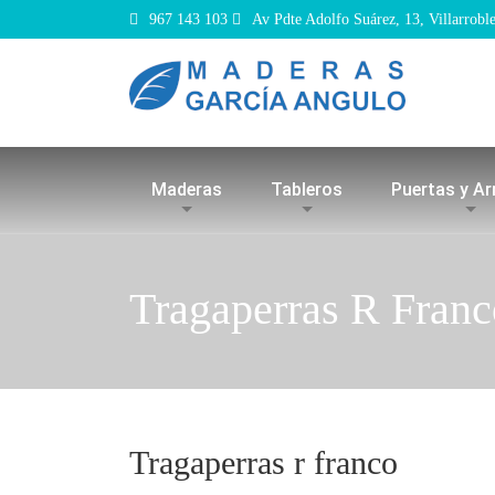
967 143 103
Av Pdte Adolfo Suárez, 13, Villarrob
Maderas
Tableros
Puertas y A
Tragaperras R Franc
Tragaperras r franco