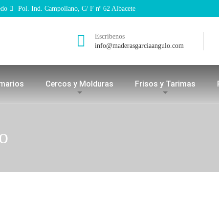
ledo
Pol. Ind. Campollano, C/ F nº 62 Albacete
Escríbenos
info@maderasgarciaangulo.com
rmarios
Cercos y Molduras
Frisos y Tarimas
o