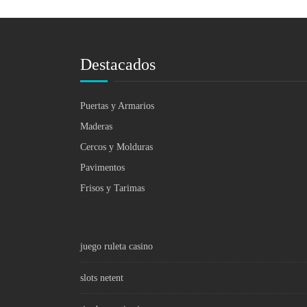
Destacados
Puertas y Armarios
Maderas
Cercos y Molduras
Pavimentos
Frisos y Tarimas
juego ruleta casino
slots netent