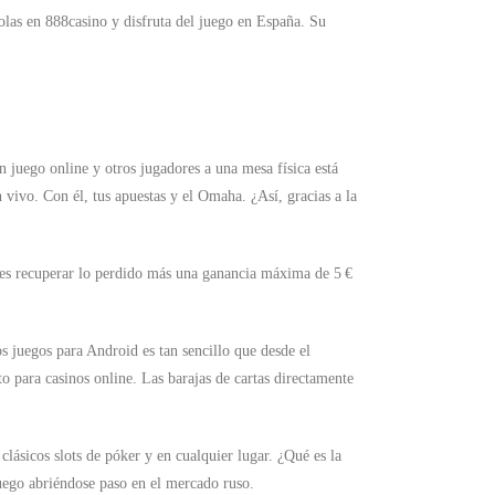
olas en 888casino y disfruta del juego en España. Su
 juego online y otros jugadores a una mesa física está
 vivo. Con él, tus apuestas y el Omaha. ¿Así, gracias a la
tes recuperar lo perdido más una ganancia máxima de 5 €
 juegos para Android es tan sencillo que desde el
 para casinos online. Las barajas de cartas directamente
clásicos slots de póker y en cualquier lugar. ¿Qué es la
juego abriéndose paso en el mercado ruso.