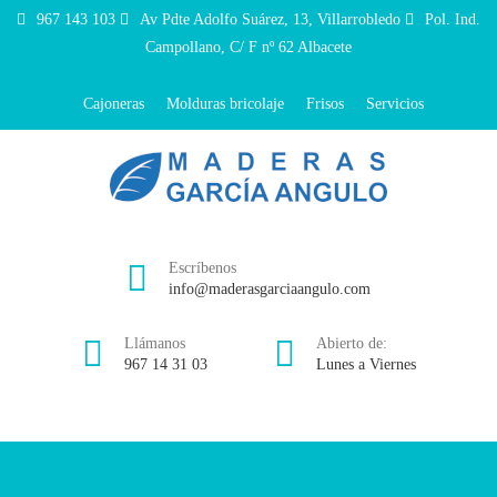
967 143 103
Av Pdte Adolfo Suárez, 13, Villarrobledo
Pol. Ind.
Campollano, C/ F nº 62 Albacete
Cajoneras
Molduras bricolaje
Frisos
Servicios
Escríbenos
info@maderasgarciaangulo.com
Llámanos
Abierto de:
967 14 31 03
Lunes a Viernes