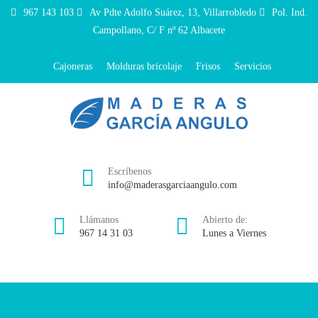
967 143 103
Av Pdte Adolfo Suárez, 13, Villarrobledo
Pol. Ind.
Campollano, C/ F nº 62 Albacete
Cajoneras
Molduras bricolaje
Frisos
Servicios
Escríbenos
info@maderasgarciaangulo.com
Llámanos
Abierto de:
967 14 31 03
Lunes a Viernes