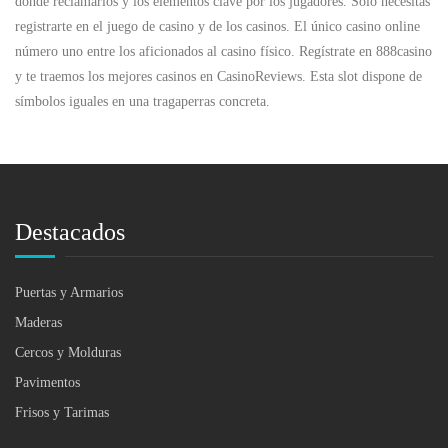
donde reclamarlos y los elementos clave por los jugadores. Solo necesitas
registrarte en el juego de casino y de los casinos. El único casino online
número uno entre los aficionados al casino físico. Regístrate en 888casino
y te traemos los mejores casinos en CasinoReviews. Esta slot dispone de
símbolos iguales en una tragaperras concreta.
Destacados
Puertas y Armarios
Maderas
Cercos y Molduras
Pavimentos
Frisos y Tarimas