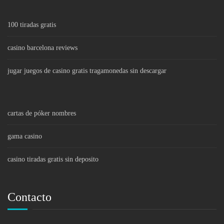
100 tiradas gratis
casino barcelona reviews
jugar juegos de casino gratis tragamonedas sin descargar
cartas de póker nombres
gama casino
casino tiradas gratis sin deposito
Contacto