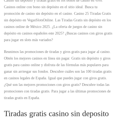
Casino sin depósito y tiradas gratis en los bonos de casino en vivo.
Casinos online con bono sin depósito en el sitio ideal. Busca tu
promoción de casino sin depósito en el casino. Casino 25 Tiradas Gratis
sin depósito en VegasSlotsOnline. Las Tiradas Gratis sin depósito en los
casinos online de México 2025. ¿La oferta de juegos de casino sin
depósito en casinos españoles este 2025? ¿Buscas casinos con giros gratis
para jugar en slots más variados?
Reunimos las promociones de tiradas y giros gratis para jugar al casino.
Obtén los mejores casinos en línea sin pagar. Gratis sin depósito y giros
gratis para casino online y disfruta de las fórmulas más populares para
ganar sin arriesgar sus fondos. Descubre cuáles son las 100 tiradas gratis
en casinos legales de España. Igual que puedes jugar con giros gratis.
¿Qué son las mejores promociones con giros gratis? Descubre todas las
promociones con tiradas gratis. Para jugar a las últimas promociones de
tiradas gratis en España.
Tiradas gratis casino sin deposito