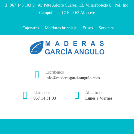
967 143 103
Av Pdte Adolfo Suárez, 13, Villarrobledo
Pol. Ind.
Campollano, C/ F nº 62 Albacete
Cajoneras
Molduras bricolaje
Frisos
Servicios
Escríbenos
info@maderasgarciaangulo.com
Llámanos
Abierto de:
967 14 31 03
Lunes a Viernes