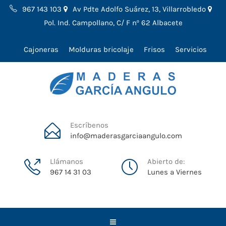
967 143 103
Av Pdte Adolfo Suárez, 13, Villarrobledo
Pol. Ind. Campollano, C/ F nº 62 Albacete
Cajoneras
Molduras bricolaje
Frisos
Servicios
Escríbenos
info@maderasgarciaangulo.com
Llámanos
Abierto de:
967 14 31 03
Lunes a Viernes