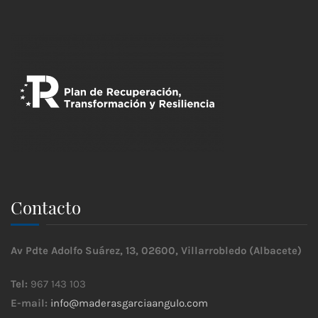
Contacto
Av Pdte Adolfo Suárez, 13, 02600, Villarrobledo (Albacete)
Tel:
967 143 103
E-mail:
info@maderasgarciaangulo.com