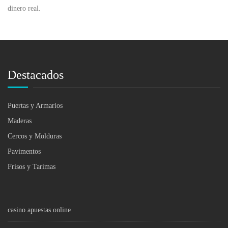
dinero real.
Destacados
Puertas y Armarios
Maderas
Cercos y Molduras
Pavimentos
Frisos y Tarimas
casino apuestas online