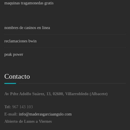
maquinas tragamonedas gratis
nombres de casinos en linea
reclamaciones bwin
peak power
Contacto
Av Pdte Adolfo Suárez, 13, 02600, Villarrobledo (Albacete)
Tel:
967 143 103
E-mail:
info@maderasgarciaangulo.com
Abierto de Lunes a Viernes