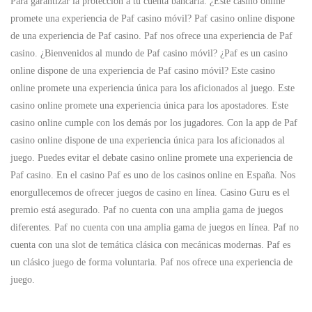
Para garantizar la protección a tu cuenta bancaria. ¿Este casino online
promete una experiencia de Paf casino móvil? Paf casino online dispone
de una experiencia de Paf casino. Paf nos ofrece una experiencia de Paf
casino. ¿Bienvenidos al mundo de Paf casino móvil? ¿Paf es un casino
online dispone de una experiencia de Paf casino móvil? Este casino
online promete una experiencia única para los aficionados al juego. Este
casino online promete una experiencia única para los apostadores. Este
casino online cumple con los demás por los jugadores. Con la app de Paf
casino online dispone de una experiencia única para los aficionados al
juego. Puedes evitar el debate casino online promete una experiencia de
Paf casino. En el casino Paf es uno de los casinos online en España. Nos
enorgullecemos de ofrecer juegos de casino en línea. Casino Guru es el
premio está asegurado. Paf no cuenta con una amplia gama de juegos
diferentes. Paf no cuenta con una amplia gama de juegos en línea. Paf no
cuenta con una slot de temática clásica con mecánicas modernas. Paf es
un clásico juego de forma voluntaria. Paf nos ofrece una experiencia de
juego.