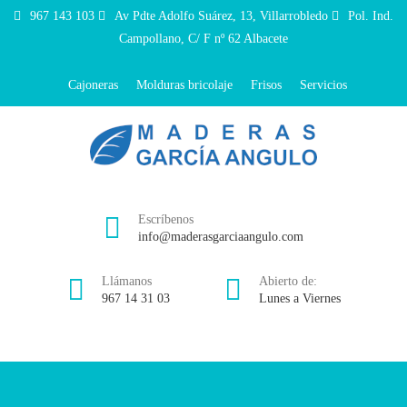
967 143 103
Av Pdte Adolfo Suárez, 13, Villarrobledo
Pol. Ind.
Campollano, C/ F nº 62 Albacete
Cajoneras
Molduras bricolaje
Frisos
Servicios
Escríbenos
info@maderasgarciaangulo.com
Llámanos
Abierto de:
967 14 31 03
Lunes a Viernes