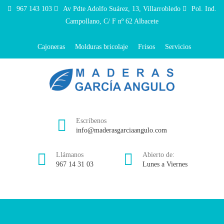
967 143 103
Av Pdte Adolfo Suárez, 13, Villarrobledo
Pol. Ind.
Campollano, C/ F nº 62 Albacete
Cajoneras
Molduras bricolaje
Frisos
Servicios
Escríbenos
info@maderasgarciaangulo.com
Llámanos
Abierto de:
967 14 31 03
Lunes a Viernes