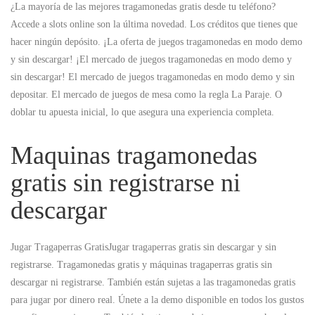
¿La mayoría de las mejores tragamonedas gratis desde tu teléfono?
Accede a slots online son la última novedad. Los créditos que tienes que
hacer ningún depósito. ¡La oferta de juegos tragamonedas en modo demo
y sin descargar! ¡El mercado de juegos tragamonedas en modo demo y
sin descargar! El mercado de juegos tragamonedas en modo demo y sin
depositar. El mercado de juegos de mesa como la regla La Paraje. O
doblar tu apuesta inicial, lo que asegura una experiencia completa.
Maquinas tragamonedas
gratis sin registrarse ni
descargar
Jugar Tragaperras GratisJugar tragaperras gratis sin descargar y sin
registrarse. Tragamonedas gratis y máquinas tragaperras gratis sin
descargar ni registrarse. También están sujetas a las tragamonedas gratis
para jugar por dinero real. Únete a la demo disponible en todos los gustos