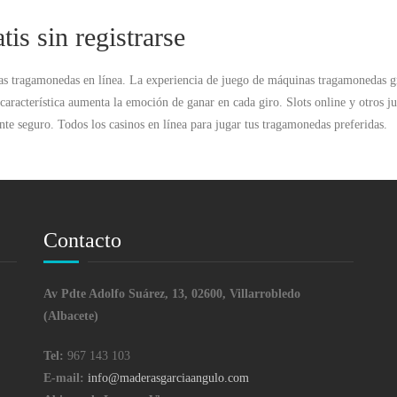
is sin registrarse
 las tragamonedas en línea. La experiencia de juego de máquinas tragamonedas gr
característica aumenta la emoción de ganar en cada giro. Slots online y otros ju
te seguro. Todos los casinos en línea para jugar tus tragamonedas preferidas.
Contacto
Av Pdte Adolfo Suárez, 13, 02600, Villarrobledo
(Albacete)
Tel:
967 143 103
E-mail:
info@maderasgarciaangulo.com