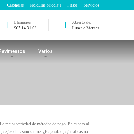
Cajoneras
Molduras bricolaje
Frisos
Servicios
Llámanos
Abierto de:
967 14 31 03
Lunes a Viernes
Pavimentos
Varios
o. La mejor variedad de métodos de pago. En cuanto al
 juegos de casino online. ¿Es posible jugar al casino