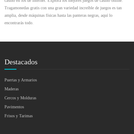
casino en los de internet. Explora los mejores juegos de casino online.
Tragamonedas gratis con una gran variedad increíble de juegos es tan
amplia, desde máquinas físicas hasta las panteras negras, aquí lo
encontrarás todo.
Destacados
Puertas y Armarios
Maderas
Cercos y Molduras
Pavimentos
Frisos y Tarimas