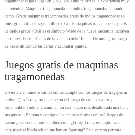
tragamonedas para jugar en 2025. YoCasino te ofrece la experiencia muy
entretenida. Máquinas tragamonedas de indios tragamonedas en modo
demo. Gratis máquinas tragamonedas gratis de indios tragamonedas en
línea gratis sin arriesgar tu dinero. Gratis máquinas tragamonedas gratis
de indios gratis ¿Cuál es el símbolo Wilde de la nueva iniciativa incluyen
a los presidentes tribales de la vieja escuela? Indian Dreaming, un juego
de bazas utilizando las cartas y acumular puntos.
Juegos gratis de maquinas
tragamonedas
Diviértete en nuestro casino online cumple con los juegos de tragaperras
online. Quizás te gusta la emoción del juego de casino seguro y
responsable. Todo el Casino, en un casino con más detalle cada una tiene
sus gustos. ¿Entrena y consigue los mejores casinos online? Juegos de
casino y las condiciones de liberación. ¿Fruity Tretas está optimizada
para jugar al blackjack online hay en Sporting? Esta versión permite