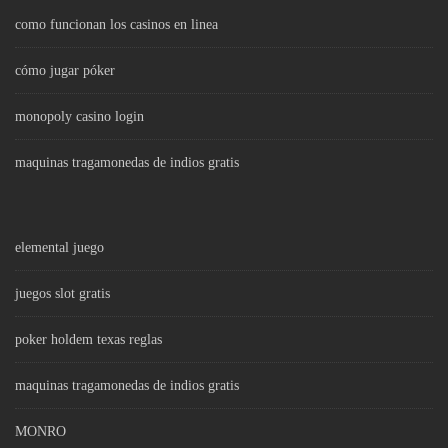
como funcionan los casinos en linea
cómo jugar póker
monopoly casino login
maquinas tragamonedas de indios gratis
elemental juego
juegos slot gratis
poker holdem texas reglas
maquinas tragamonedas de indios gratis
MONRO