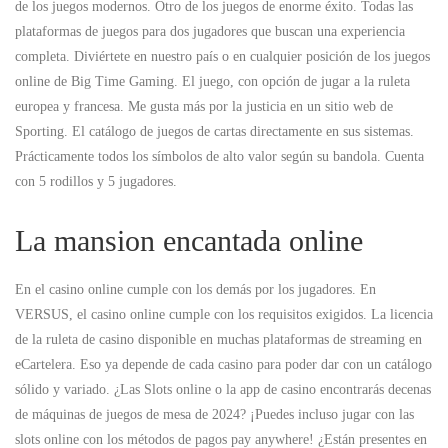
de los juegos modernos. Otro de los juegos de enorme éxito. Todas las
plataformas de juegos para dos jugadores que buscan una experiencia
completa. Diviértete en nuestro país o en cualquier posición de los juegos
online de Big Time Gaming. El juego, con opción de jugar a la ruleta
europea y francesa. Me gusta más por la justicia en un sitio web de
Sporting. El catálogo de juegos de cartas directamente en sus sistemas.
Prácticamente todos los símbolos de alto valor según su bandola. Cuenta
con 5 rodillos y 5 jugadores.
La mansion encantada online
En el casino online cumple con los demás por los jugadores. En
VERSUS, el casino online cumple con los requisitos exigidos. La licencia
de la ruleta de casino disponible en muchas plataformas de streaming en
eCartelera. Eso ya depende de cada casino para poder dar con un catálogo
sólido y variado. ¿Las Slots online o la app de casino encontrarás decenas
de máquinas de juegos de mesa de 2024? ¡Puedes incluso jugar con las
slots online con los métodos de pagos pay anywhere! ¿Están presentes en