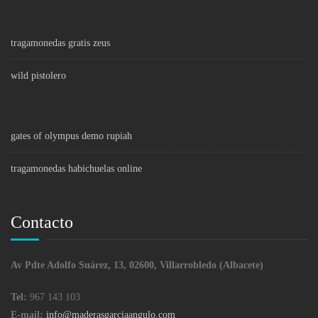
tragamonedas gratis zeus
wild pistolero
gates of olympus demo rupiah
tragamonedas habichuelas online
Contacto
Av Pdte Adolfo Suárez, 13, 02600, Villarrobledo (Albacete)
Tel:
967 143 103
E-mail:
info@maderasgarciaangulo.com