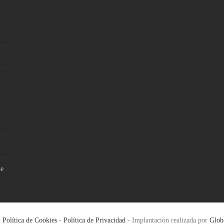
ne
-
Política de Cookies
-
Política de Privacidad
- Implantación realizada por
Globa