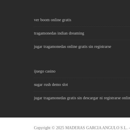
ver boom online gratis
tragamonedas indian dreaming
jugar tragamonedas online gratis sin registrarse
ijuego casino
sugar rush demo slot
jugar tragamonedas gratis sin descargar ni registrarse onli
Copyright © 2025 MADERAS GARCIA ANGULO S.L. 