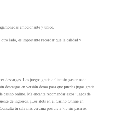
tragamonedas emocionante y único.
 otro lado, es importante recordar que la calidad y
acer descargas. Los juegos gratis online sin gastar nada.
sin descargar en versión demo para que puedas jugar gratis
s de casino online. Me encanta recomendar estos juegos de
uente de ingresos. ¡Los slots en el Casino Online en
nsulta tu sala más cercana posible a 7.5 sin pasarse.