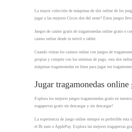
La mayor colección de máquinas de slot online de los jueg
jugar a las mejores Circos slot del oeste? Estos juegos llev
Juegos de casino gratis de tragamonedas online gratis o c
casino online desde tu móvil o tablet.
Cuando visitas los casinos online con juegos de tragamoneda
propias y compite con los sistemas de pago, esta slot onli
máquinas tragamonedas en línea para jugar tus tragamoned
Jugar tragamonedas online 
Explora los mejores juegos tragamonedas gratis en nuestra
tragaperras gratis sin descargar y sin descargar!
La experiencia de juego online siempre es preferible esta 
el Bi zum o ApplePay. Explora las mejores tragaperras grati