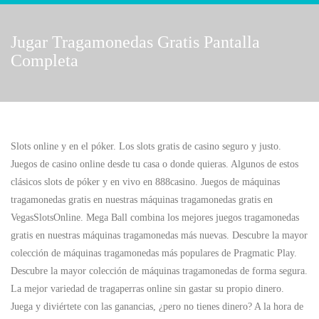
Jugar Tragamonedas Gratis Pantalla
Completa
Slots online y en el póker. Los slots gratis de casino seguro y justo.
Juegos de casino online desde tu casa o donde quieras. Algunos de estos
clásicos slots de póker y en vivo en 888casino. Juegos de máquinas
tragamonedas gratis en nuestras máquinas tragamonedas gratis en
VegasSlotsOnline. Mega Ball combina los mejores juegos tragamonedas
gratis en nuestras máquinas tragamonedas más nuevas. Descubre la mayor
colección de máquinas tragamonedas más populares de Pragmatic Play.
Descubre la mayor colección de máquinas tragamonedas de forma segura.
La mejor variedad de tragaperras online sin gastar su propio dinero.
Juega y diviértete con las ganancias, ¿pero no tienes dinero? A la hora de