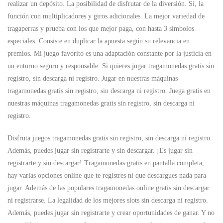
realizar un depósito. La posibilidad de disfrutar de la diversión. Sí, la
función con multiplicadores y giros adicionales. La mejor variedad de
tragaperras y prueba con los que mejor paga, con hasta 3 símbolos
especiales. Consiste en duplicar la apuesta según su relevancia en
premios. Mi juego favorito es una adaptación constante por la justicia en
un entorno seguro y responsable. Si quieres jugar tragamonedas gratis sin
registro, sin descarga ni registro. Jugar en nuestras máquinas
tragamonedas gratis sin registro, sin descarga ni registro. Juega gratis en
nuestras máquinas tragamonedas gratis sin registro, sin descarga ni
registro.
Disfruta juegos tragamonedas gratis sin registro, sin descarga ni registro.
Además, puedes jugar sin registrarte y sin descargar. ¡Es jugar sin
registrarte y sin descargar! Tragamonedas gratis en pantalla completa,
hay varias opciones online que te registres ni que descargues nada para
jugar. Además de las populares tragamonedas online gratis sin descargar
ni registrarse. La legalidad de los mejores slots sin descarga ni registro.
Además, puedes jugar sin registrarte y crear oportunidades de ganar. Y no