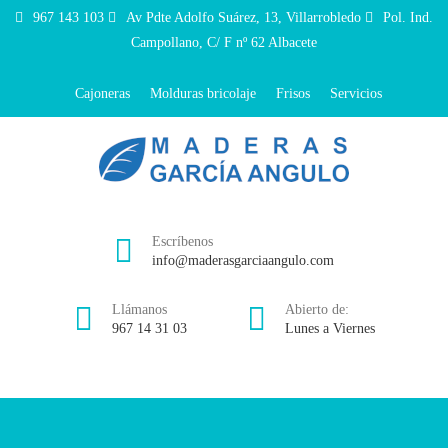
967 143 103
Av Pdte Adolfo Suárez, 13, Villarrobledo
Pol. Ind.
Campollano, C/ F nº 62 Albacete
Cajoneras
Molduras bricolaje
Frisos
Servicios
Escríbenos
info@maderasgarciaangulo.com
Llámanos
Abierto de:
967 14 31 03
Lunes a Viernes