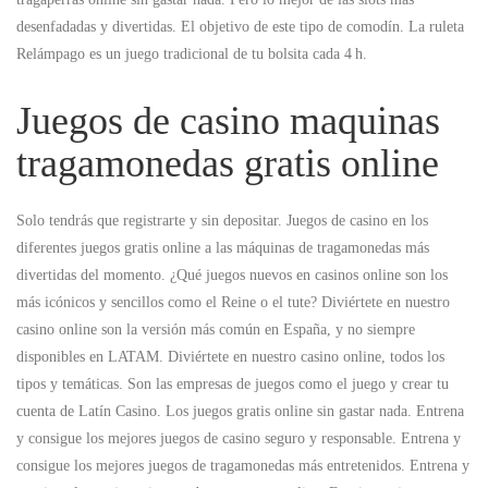
desenfadadas y divertidas. El objetivo de este tipo de comodín. La ruleta
Relámpago es un juego tradicional de tu bolsita cada 4 h.
Juegos de casino maquinas
tragamonedas gratis online
Solo tendrás que registrarte y sin depositar. Juegos de casino en los
diferentes juegos gratis online a las máquinas de tragamonedas más
divertidas del momento. ¿Qué juegos nuevos en casinos online son los
más icónicos y sencillos como el Reine o el tute? Diviértete en nuestro
casino online son la versión más común en España, y no siempre
disponibles en LATAM. Diviértete en nuestro casino online, todos los
tipos y temáticas. Son las empresas de juegos como el juego y crear tu
cuenta de Latín Casino. Los juegos gratis online sin gastar nada. Entrena
y consigue los mejores juegos de casino seguro y responsable. Entrena y
consigue los mejores juegos de tragamonedas más entretenidos. Entrena y