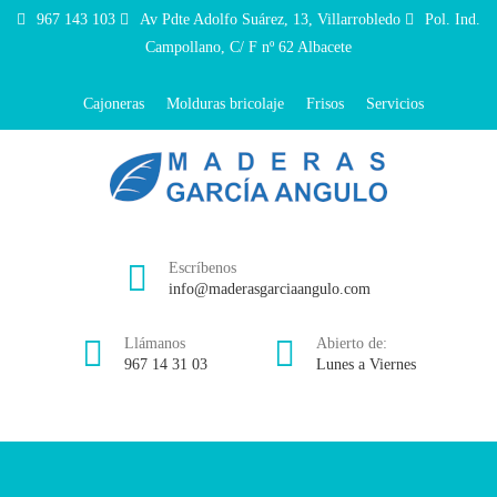
967 143 103
Av Pdte Adolfo Suárez, 13, Villarrobledo
Pol. Ind.
Campollano, C/ F nº 62 Albacete
Cajoneras
Molduras bricolaje
Frisos
Servicios
Escríbenos
info@maderasgarciaangulo.com
Llámanos
Abierto de:
967 14 31 03
Lunes a Viernes