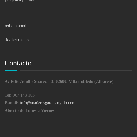
red diamond
sky bet casino
Contacto
Av Pdte Adolfo Suárez, 13, 02600, Villarrobledo (Albacete)
Tel:
967 143 103
E-mail:
info@maderasgarciaangulo.com
Abierto de Lunes a Viernes