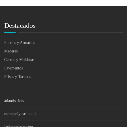
Destacados
Puertas y Armarios
Maderas
Cercos y Molduras
Pavimentos
Frisos y Tarimas
atlantis slots
monopoly casino uk
jackpotcity casino