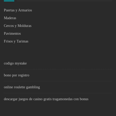
Puertas y Armarios
Maderas
Cercos y Molduras
Pavimentos
Frisos y Tarimas
codigo mystake
bono por registro
online roulette gambling
descargar juegos de casino gratis tragamonedas con bonus