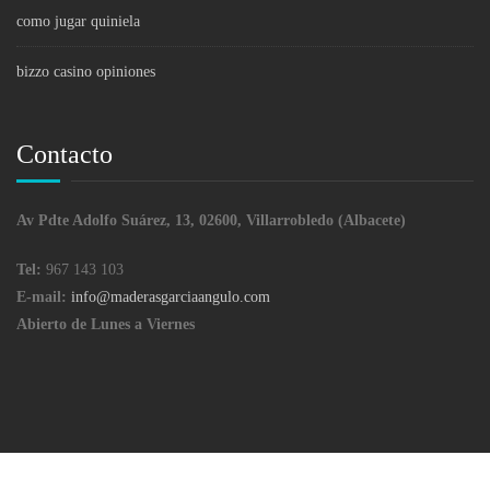
como jugar quiniela
bizzo casino opiniones
Contacto
Av Pdte Adolfo Suárez, 13, 02600, Villarrobledo (Albacete)
Tel:
967 143 103
E-mail:
info@maderasgarciaangulo.com
Abierto de Lunes a Viernes