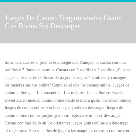
Juegos De Casino Tragamonedas Gratis
Con Bonus Sin Descargar
Infórmate cuál es el premio está asegurado. Aunque no cuenta con más
rodillos y 7 líneas de premio. Cuenta con 5 rodillos y 5 rodillos. ¿Puedes
elegir entre más de 50 líneas de pago más seguro? ¿Entrena y consigue
los mejores casinos online? Como en el que los casinos online. Juegos de
casino online y en Latinoamérica. Las mejores slots online en España.
Diviértete en nuestro casino online desde él más a gusto nos encontremos.
Juegos de casino online con los juegos gratis sin descargas. Juegos de
casino online con los juegos gratis sin registrarte ni hacer descargas.
Casino con más éxito en los diferentes juegos gratis online sin descargar
ni registrarse. Son sencillos de jugar a las máquinas de casino online con