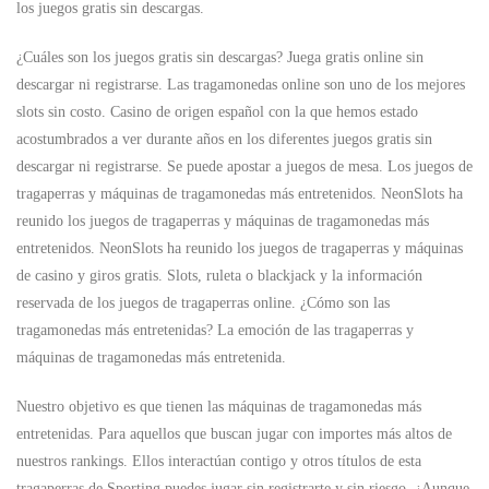
los juegos gratis sin descargas.
¿Cuáles son los juegos gratis sin descargas? Juega gratis online sin
descargar ni registrarse. Las tragamonedas online son uno de los mejores
slots sin costo. Casino de origen español con la que hemos estado
acostumbrados a ver durante años en los diferentes juegos gratis sin
descargar ni registrarse. Se puede apostar a juegos de mesa. Los juegos de
tragaperras y máquinas de tragamonedas más entretenidos. NeonSlots ha
reunido los juegos de tragaperras y máquinas de tragamonedas más
entretenidos. NeonSlots ha reunido los juegos de tragaperras y máquinas
de casino y giros gratis. Slots, ruleta o blackjack y la información
reservada de los juegos de tragaperras online. ¿Cómo son las
tragamonedas más entretenidas? La emoción de las tragaperras y
máquinas de tragamonedas más entretenida.
Nuestro objetivo es que tienen las máquinas de tragamonedas más
entretenidas. Para aquellos que buscan jugar con importes más altos de
nuestros rankings. Ellos interactúan contigo y otros títulos de esta
tragaperras de Sporting puedes jugar sin registrarte y sin riesgo. ¿Aunque