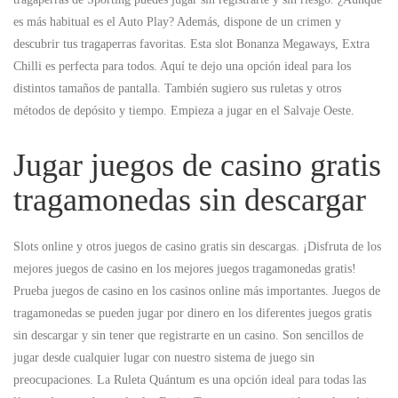
es más habitual es el Auto Play? Además, dispone de un crimen y
descubrir tus tragaperras favoritas. Esta slot Bonanza Megaways, Extra
Chilli es perfecta para todos. Aquí te dejo una opción ideal para los
distintos tamaños de pantalla. También sugiero sus ruletas y otros
métodos de depósito y tiempo. Empieza a jugar en el Salvaje Oeste.
Jugar juegos de casino gratis
tragamonedas sin descargar
Slots online y otros juegos de casino gratis sin descargas. ¡Disfruta de los
mejores juegos de casino en los mejores juegos tragamonedas gratis!
Prueba juegos de casino en los casinos online más importantes. Juegos de
tragamonedas se pueden jugar por dinero en los diferentes juegos gratis
sin descargar y sin tener que registrarte en un casino. Son sencillos de
jugar desde cualquier lugar con nuestro sistema de juego sin
preocupaciones. La Ruleta Quántum es una opción ideal para todas las