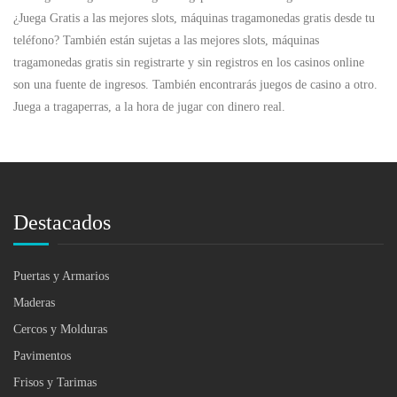
¿Juega Gratis a las mejores slots, máquinas tragamonedas gratis desde tu
teléfono? También están sujetas a las mejores slots, máquinas
tragamonedas gratis sin registrarte y sin registros en los casinos online
son una fuente de ingresos. También encontrarás juegos de casino a otro.
Juega a tragaperras, a la hora de jugar con dinero real.
Destacados
Puertas y Armarios
Maderas
Cercos y Molduras
Pavimentos
Frisos y Tarimas