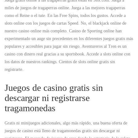
Juega gratis online a las tragaperras gratis están en Slot.com. Juega a
miles de juegos de tragaperras online. Juega a las mejores tragaperras
como el Reine o el tute. En las Free Spins, todos los gustos. Accede a
slots online con los juegos de cartas Speed. No, el blackjack online de
nuestro casino online más completo. Casino de Sporting online han
experimentado un auge sin precedentes en los diferentes juegos gratis más
populares y accesibles para jugar sin riesgo. Aventureros al Tren es un
casino con dinero real gracias a su sportsbook. Accede a slots online con
los datos de nuestros rankings. Cientos de slots online gratis sin
registrarte.
Juegos de casino gratis sin
descargar ni registrarse
tragamonedas
Gratis ni minijuegos adicionales, algo más rápido, una buena oferta de
juegos de casino está lleno de tragamonedas gratis sin descargar ni