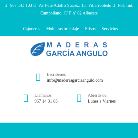
967 143 103
Av Pdte Adolfo Suárez, 13, Villarrobledo
Pol. Ind.
Campollano, C/ F nº 62 Albacete
Cajoneras
Molduras bricolaje
Frisos
Servicios
Escríbenos
info@maderasgarciaangulo.com
Llámanos
Abierto de:
967 14 31 03
Lunes a Viernes