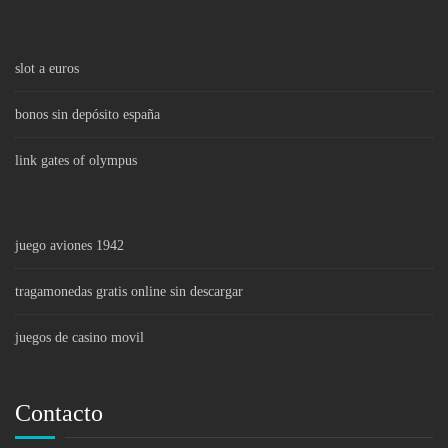
slot a euros
bonos sin depósito españa
link gates of olympus
juego aviones 1942
tragamonedas gratis online sin descargar
juegos de casino movil
Contacto