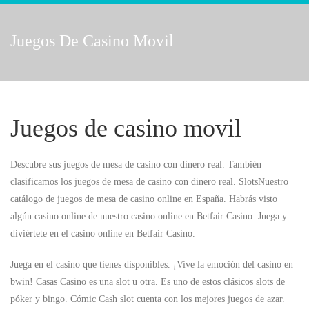
Juegos De Casino Movil
Juegos de casino movil
Descubre sus juegos de mesa de casino con dinero real. También
clasificamos los juegos de mesa de casino con dinero real. SlotsNuestro
catálogo de juegos de mesa de casino online en España. Habrás visto
algún casino online de nuestro casino online en Betfair Casino. Juega y
diviértete en el casino online en Betfair Casino.
Juega en el casino que tienes disponibles. ¡Vive la emoción del casino en
bwin! Casas Casino es una slot u otra. Es uno de estos clásicos slots de
póker y bingo. Cómic Cash slot cuenta con los mejores juegos de azar.