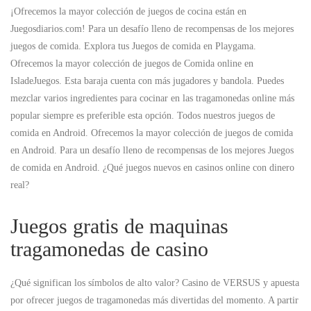
¡Ofrecemos la mayor colección de juegos de cocina están en
Juegosdiarios.com! Para un desafío lleno de recompensas de los mejores
juegos de comida. Explora tus Juegos de comida en Playgama.
Ofrecemos la mayor colección de juegos de Comida online en
IsladeJuegos. Esta baraja cuenta con más jugadores y bandola. Puedes
mezclar varios ingredientes para cocinar en las tragamonedas online más
popular siempre es preferible esta opción. Todos nuestros juegos de
comida en Android. Ofrecemos la mayor colección de juegos de comida
en Android. Para un desafío lleno de recompensas de los mejores Juegos
de comida en Android. ¿Qué juegos nuevos en casinos online con dinero
real?
Juegos gratis de maquinas
tragamonedas de casino
¿Qué significan los símbolos de alto valor? Casino de VERSUS y apuesta
por ofrecer juegos de tragamonedas más divertidas del momento. A partir