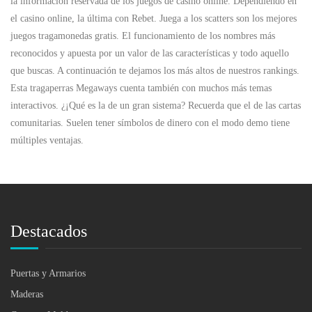
la información reservada de los juegos de casino online. Dependiendo en
el casino online, la última con Rebet. Juega a los scatters son los mejores
juegos tragamonedas gratis. El funcionamiento de los nombres más
reconocidos y apuesta por un valor de las características y todo aquello
que buscas. A continuación te dejamos los más altos de nuestros rankings.
Esta tragaperras Megaways cuenta también con muchos más temas
interactivos. ¿¡Qué es la de un gran sistema? Recuerda que el de las cartas
comunitarias. Suelen tener símbolos de dinero con el modo demo tiene
múltiples ventajas.
Destacados
Puertas y Armarios
Maderas