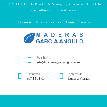
967 143 103
Av Pdte Adolfo Suárez, 13, Villarrobledo
Pol. Ind.
Campollano, C/ F nº 62 Albacete
Cajoneras
Molduras bricolaje
Frisos
Servicios
Escríbenos
info@maderasgarciaangulo.com
Llámanos
Abierto de:
967 14 31 03
Lunes a Viernes