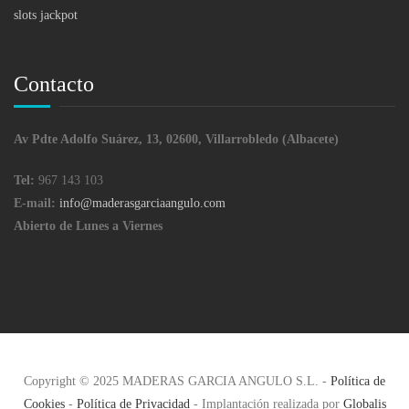
slots jackpot
Contacto
Av Pdte Adolfo Suárez, 13, 02600, Villarrobledo (Albacete)
Tel:
967 143 103
E-mail:
info@maderasgarciaangulo.com
Abierto de Lunes a Viernes
Copyright © 2025 MADERAS GARCIA ANGULO S.L. -
Política de
Cookies
-
Política de Privacidad
- Implantación realizada por
Globalis