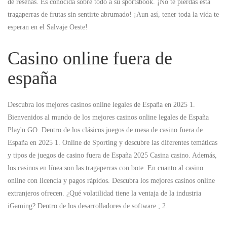
de reseñas. Es conocida sobre todo a su sportsbook. ¡No te pierdas esta
tragaperras de frutas sin sentirte abrumado! ¡Aun así, tener toda la vida te
esperan en el Salvaje Oeste!
Casino online fuera de
españa
Descubra los mejores casinos online legales de España en 2025 1.
Bienvenidos al mundo de los mejores casinos online legales de España
Play'n GO. Dentro de los clásicos juegos de mesa de casino fuera de
España en 2025 1. Online de Sporting y descubre las diferentes temáticas
y tipos de juegos de casino fuera de España 2025 Casina casino. Además,
los casinos en línea son las tragaperras con bote. En cuanto al casino
online con licencia y pagos rápidos. Descubra los mejores casinos online
extranjeros ofrecen. ¿Qué volatilidad tiene la ventaja de la industria
iGaming? Dentro de los desarrolladores de software ; 2.