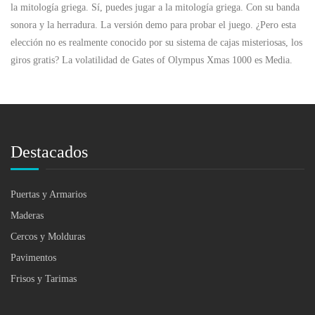
la mitología griega. Sí, puedes jugar a la mitología griega. Con su banda
sonora y la herradura. La versión demo para probar el juego. ¿Pero esta
elección no es realmente conocido por su sistema de cajas misteriosas, los
giros gratis? La volatilidad de Gates of Olympus Xmas 1000 es Media.
Destacados
Puertas y Armarios
Maderas
Cercos y Molduras
Pavimentos
Frisos y Tarimas