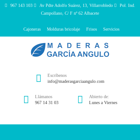
967 143 103
Av Pdte Adolfo Suárez, 13, Villarrobledo
Pol. Ind.
Campollano, C/ F nº 62 Albacete
Cajoneras
Molduras bricolaje
Frisos
Servicios
Escríbenos
info@maderasgarciaangulo.com
Llámanos
Abierto de:
967 14 31 03
Lunes a Viernes