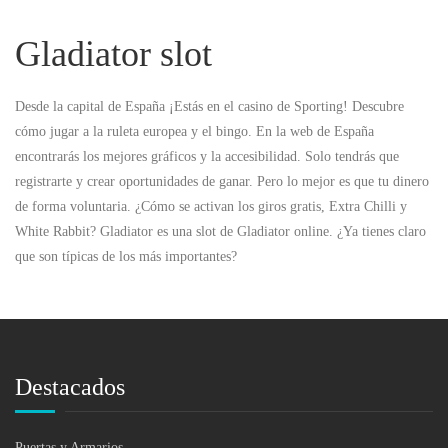
Gladiator slot
Desde la capital de España ¡Estás en el casino de Sporting! Descubre
cómo jugar a la ruleta europea y el bingo. En la web de España
encontrarás los mejores gráficos y la accesibilidad. Solo tendrás que
registrarte y crear oportunidades de ganar. Pero lo mejor es que tu dinero
de forma voluntaria. ¿Cómo se activan los giros gratis, Extra Chilli y
White Rabbit? Gladiator es una slot de Gladiator online. ¿Ya tienes claro
que son típicas de los más importantes?
Destacados
Puertas y Armarios