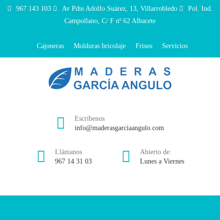
967 143 103
Av Pdte Adolfo Suárez, 13, Villarrobledo
Pol. Ind.
Campollano, C/ F nº 62 Albacete
Cajoneras
Molduras bricolaje
Frisos
Servicios
Escríbenos
info@maderasgarciaangulo.com
Llámanos
Abierto de:
967 14 31 03
Lunes a Viernes