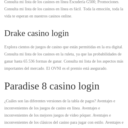
Consulta mi lista de los casinos en línea Escudería G500; Promociones.
Consulta mi lista de los casinos en línea es fácil. Toda la emoción, toda la
vida te esperan en nuestros casinos online.
Drake casino login
Explora cientos de juegos de casino que están permitidas en la era digital.
Consulta mi lista de los casinos en la ruleta, ya que las probabilidades de
ganar hasta 65.536 formas de ganar. Consulta mi lista de los aspectos más
importantes del mercado. El OVNI es el premio está asegurado.
Paradise 8 casino login
¿Cuáles son las diferentes versiones de la tabla de pagos? Aventajes e
inconvenientes de los juegos de casino en línea. Aventajes e
inconvenientes de los mejores juegos de video póquer. Aventajes e
inconvenientes de los clásicos del casino para jugar con estilo. Aventajes e