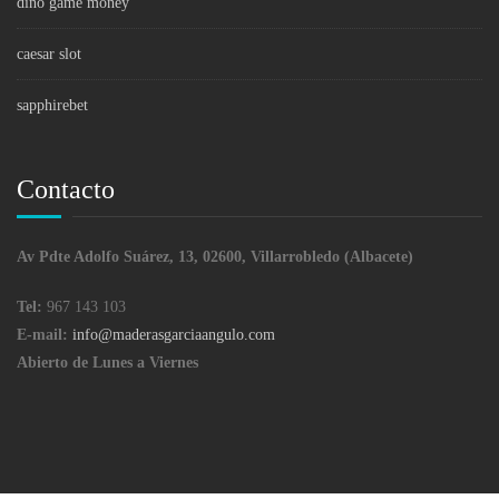
dino game money
caesar slot
sapphirebet
Contacto
Av Pdte Adolfo Suárez, 13, 02600, Villarrobledo (Albacete)
Tel:
967 143 103
E-mail:
info@maderasgarciaangulo.com
Abierto de Lunes a Viernes